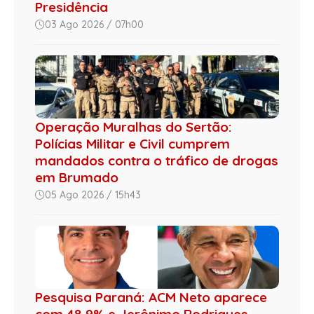
Presidência
03 Ago 2026 / 07h00
Operação Muralhas do Sertão:
Polícias Militar e Civil cumprem
mandados contra o tráfico de drogas
em Brumado
05 Ago 2026 / 15h43
Pesquisa Paraná: ACM Neto aparece
com 48,9% e Jerônimo Rodrigues