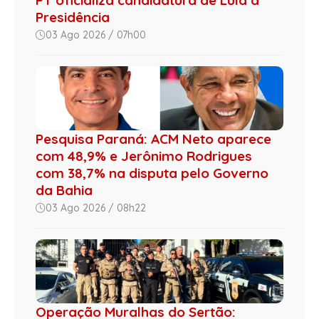
PT oficializa candidatura de Lula à
Presidência
03 Ago 2026 / 07h00
Pesquisa Paraná: ACM Neto aparece
com 48,9% e Jerônimo Rodrigues
com 38,7% na disputa pelo Governo
da Bahia
03 Ago 2026 / 08h22
Operação Muralhas do Sertão: