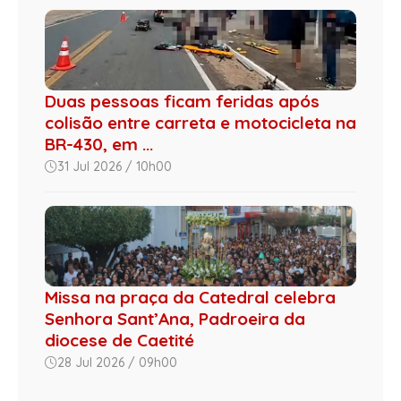
Duas pessoas ficam feridas após
colisão entre carreta e motocicleta na
BR-430, em ...
31 Jul 2026 / 10h00
Missa na praça da Catedral celebra
Senhora Sant’Ana, Padroeira da
diocese de Caetité
28 Jul 2026 / 09h00