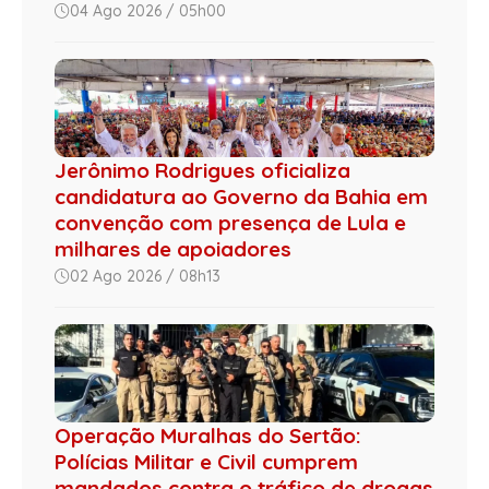
04 Ago 2026 / 05h00
Jerônimo Rodrigues oficializa
candidatura ao Governo da Bahia em
convenção com presença de Lula e
milhares de apoiadores
02 Ago 2026 / 08h13
Operação Muralhas do Sertão:
Polícias Militar e Civil cumprem
mandados contra o tráfico de drogas