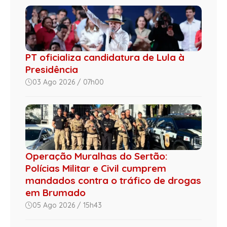
PT oficializa candidatura de Lula à
Presidência
03 Ago 2026 / 07h00
Operação Muralhas do Sertão:
Polícias Militar e Civil cumprem
mandados contra o tráfico de drogas
em Brumado
05 Ago 2026 / 15h43