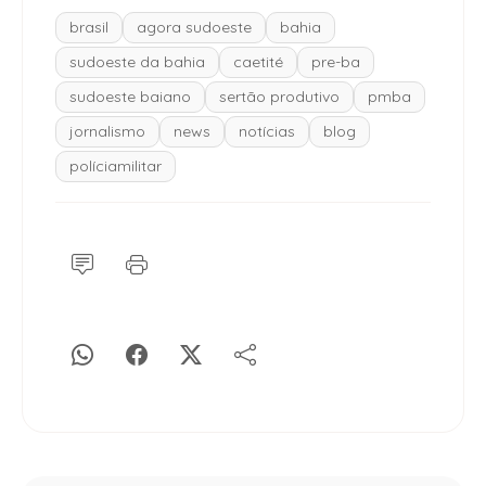
brasil
agora sudoeste
bahia
sudoeste da bahia
caetité
pre-ba
sudoeste baiano
sertão produtivo
pmba
jornalismo
news
notícias
blog
políciamilitar