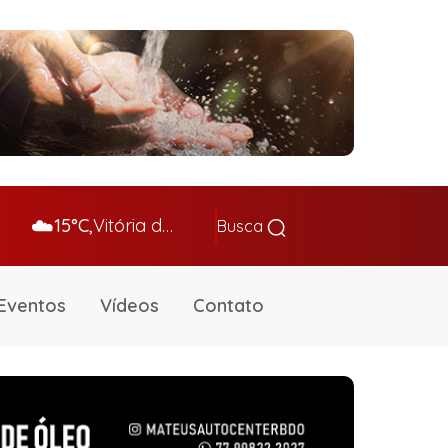
☁️
15°C,
Vitória da Conq…
Busca
Eventos
Vídeos
Contato