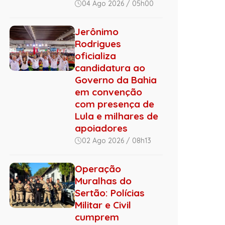
04 Ago 2026 / 05h00
Jerônimo
Rodrigues
oficializa
candidatura ao
Governo da Bahia
em convenção
com presença de
Lula e milhares de
apoiadores
02 Ago 2026 / 08h13
Operação
Muralhas do
Sertão: Polícias
Militar e Civil
cumprem