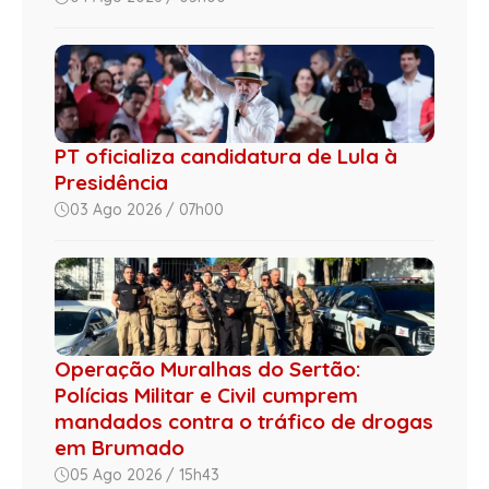
PT oficializa candidatura de Lula à
Presidência
03 Ago 2026 / 07h00
Operação Muralhas do Sertão:
Polícias Militar e Civil cumprem
mandados contra o tráfico de drogas
em Brumado
05 Ago 2026 / 15h43