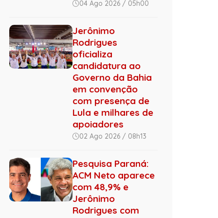
04 Ago 2026 / 05h00
Jerônimo
Rodrigues
oficializa
candidatura ao
Governo da Bahia
em convenção
com presença de
Lula e milhares de
apoiadores
02 Ago 2026 / 08h13
Pesquisa Paraná:
ACM Neto aparece
com 48,9% e
Jerônimo
Rodrigues com