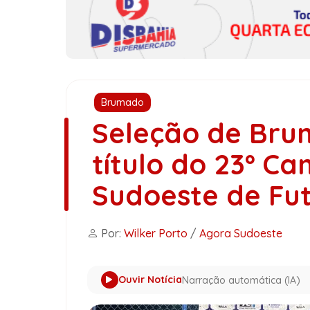
Brumado
Seleção de Bru
título do 23º C
Sudoeste de Fut
Por:
Wilker Porto
/
Agora Sudoeste
Ouvir Notícia
Narração automática (IA)