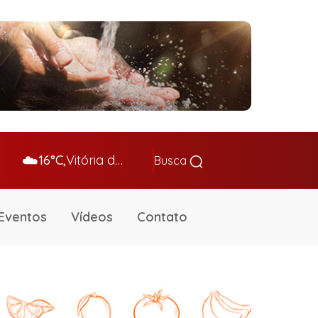
☁️
16°C,
Vitória da Conq…
Busca
Eventos
Vídeos
Contato