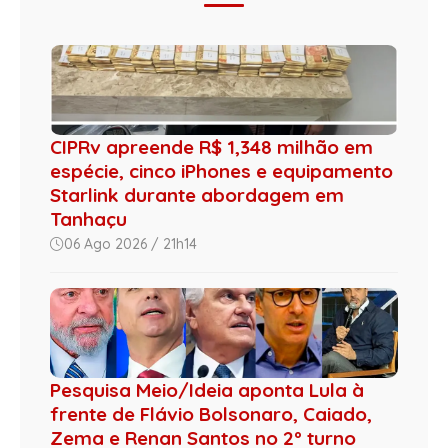
CIPRv apreende R$ 1,348 milhão em
espécie, cinco iPhones e equipamento
Starlink durante abordagem em
Tanhaçu
06 Ago 2026 / 21h14
Pesquisa Meio/Ideia aponta Lula à
frente de Flávio Bolsonaro, Caiado,
Zema e Renan Santos no 2º turno