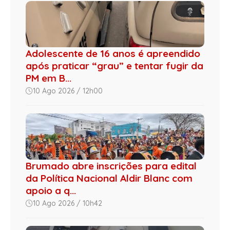
Adolescente de 16 anos é apreendido
após praticar “grau” e tentar fugir da
PM em B...
10 Ago 2026 / 12h00
Brumado abre inscrições para edital
da Política Nacional Aldir Blanc com
apoio a q...
10 Ago 2026 / 10h42