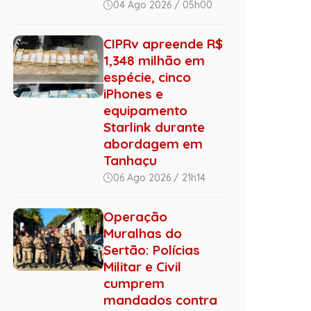
04 Ago 2026 / 05h00
CIPRv apreende R$
1,348 milhão em
espécie, cinco
iPhones e
equipamento
Starlink durante
abordagem em
Tanhaçu
06 Ago 2026 / 21h14
Operação
Muralhas do
Sertão: Polícias
Militar e Civil
cumprem
mandados contra