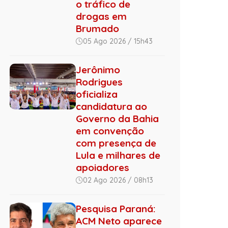
o tráfico de
drogas em
Brumado
05 Ago 2026 / 15h43
Jerônimo
Rodrigues
oficializa
candidatura ao
Governo da Bahia
em convenção
com presença de
Lula e milhares de
apoiadores
02 Ago 2026 / 08h13
Pesquisa Paraná:
ACM Neto aparece