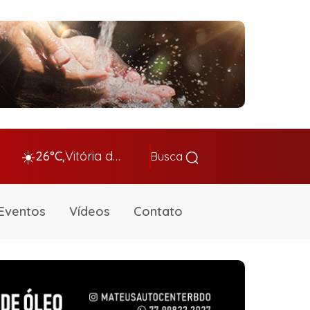
☀️
26°C,
Vitória da Conq…
Busca
Eventos
Vídeos
Contato