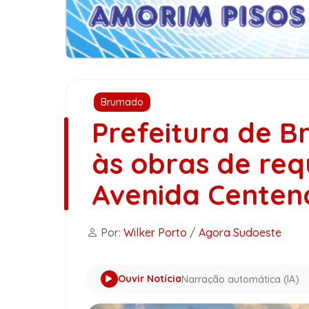
Brumado
Prefeitura de B
às obras de req
Avenida Centen
Por:
Wilker Porto
/
Agora Sudoeste
Ouvir Notícia
Narração automática (IA)