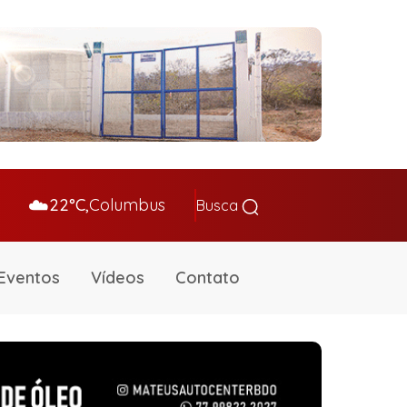
☁️
22°C,
Columbus
Busca
Eventos
Vídeos
Contato