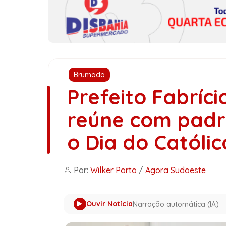
Brumado
Prefeito Fabríci
reúne com padr
o Dia do Catól
Por:
Wilker Porto
/
Agora Sudoeste
Ouvir Notícia
Narração automática (IA)