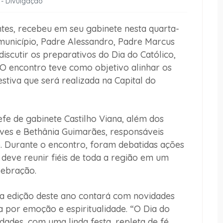
 - Divulgação
ntes, recebeu em seu gabinete nesta quarta-
 município, Padre Alessandro, Padre Marcus
iscutir os preparativos do Dia do Católico,
 O encontro teve como objetivo alinhar os
stiva que será realizada na Capital do
e de gabinete Castilho Viana, além dos
eves e Bethânia Guimarães, responsáveis
. Durante o encontro, foram debatidas ações
deve reunir fiéis de toda a região em um
lebração.
 a edição deste ano contará com novidades
por emoção e espiritualidade. “O Dia do
ades, com uma linda festa, repleta de fé,