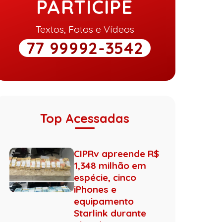
PARTICIPE
Textos, Fotos e Vídeos
77 99992-3542
Top Acessadas
CIPRv apreende R$
1,348 milhão em
espécie, cinco
iPhones e
equipamento
Starlink durante