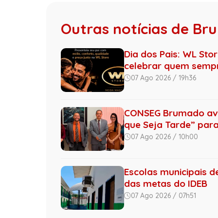
Outras notícias de B
Dia dos Pais: WL Sto
celebrar quem sempre
07 Ago 2026 / 19h36
CONSEG Brumado ava
que Seja Tarde” para 
07 Ago 2026 / 10h00
Escolas municipais 
das metas do IDEB
07 Ago 2026 / 07h51