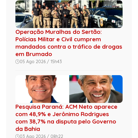
Operação Muralhas do Sertão:
Polícias Militar e Civil cumprem
mandados contra o tráfico de drogas
em Brumado
05 Ago 2026 / 15h43
Pesquisa Paraná: ACM Neto aparece
com 48,9% e Jerônimo Rodrigues
com 38,7% na disputa pelo Governo
da Bahia
03 Ago 2026 / 08h22