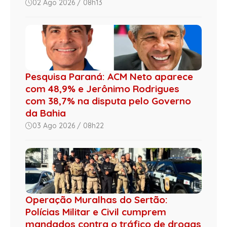
02 Ago 2026 / 08h13
Pesquisa Paraná: ACM Neto aparece
com 48,9% e Jerônimo Rodrigues
com 38,7% na disputa pelo Governo
da Bahia
03 Ago 2026 / 08h22
Operação Muralhas do Sertão:
Polícias Militar e Civil cumprem
mandados contra o tráfico de drogas