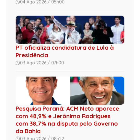
04 Ago 2026 / 05h00
PT oficializa candidatura de Lula à
Presidência
03 Ago 2026 / 07h00
Pesquisa Paraná: ACM Neto aparece
com 48,9% e Jerônimo Rodrigues
com 38,7% na disputa pelo Governo
da Bahia
03 Ago 2026 / 08h22