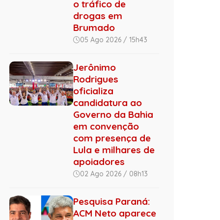
o tráfico de
drogas em
Brumado
05 Ago 2026 / 15h43
Jerônimo
Rodrigues
oficializa
candidatura ao
Governo da Bahia
em convenção
com presença de
Lula e milhares de
apoiadores
02 Ago 2026 / 08h13
Pesquisa Paraná:
ACM Neto aparece