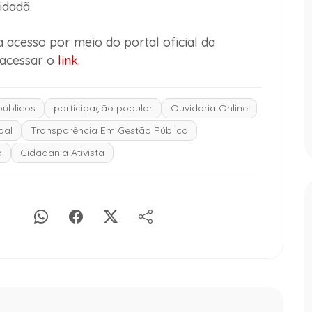
idadã.
a acesso por meio do portal oficial da
ó acessar o
link
.
públicos
participação popular
Ouvidoria Online
pal
Transparência Em Gestão Pública
a
Cidadania Ativista