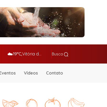
☁️
19°C,
Vitória da Conq…
Busca
Eventos
Vídeos
Contato