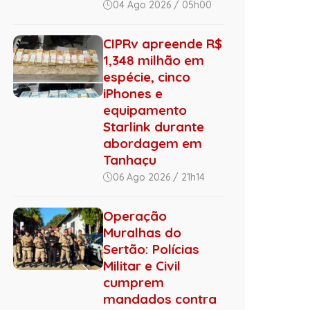
04 Ago 2026 / 05h00
CIPRv apreende R$
1,348 milhão em
espécie, cinco
iPhones e
equipamento
Starlink durante
abordagem em
Tanhaçu
06 Ago 2026 / 21h14
Operação
Muralhas do
Sertão: Polícias
Militar e Civil
cumprem
mandados contra