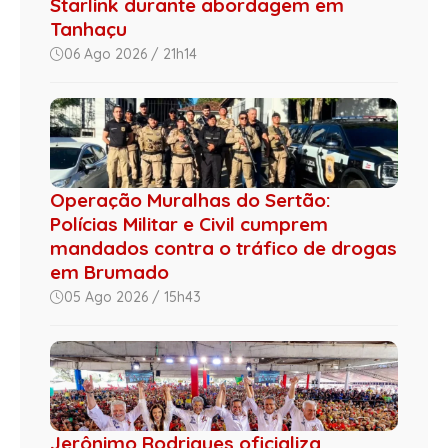
Starlink durante abordagem em
Tanhaçu
06 Ago 2026 / 21h14
Operação Muralhas do Sertão:
Polícias Militar e Civil cumprem
mandados contra o tráfico de drogas
em Brumado
05 Ago 2026 / 15h43
Jerônimo Rodrigues oficializa