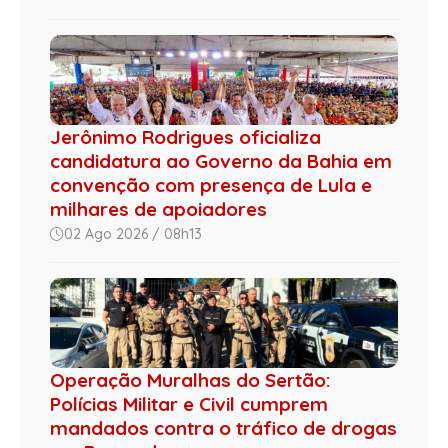
Jerônimo Rodrigues oficializa
candidatura ao Governo da Bahia em
convenção com presença de Lula e
milhares de apoiadores
02 Ago 2026 / 08h13
Operação Muralhas do Sertão:
Polícias Militar e Civil cumprem
mandados contra o tráfico de drogas