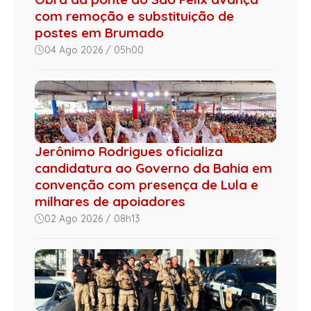
com remoção e substituição de
postes em Brumado
04 Ago 2026 / 05h00
Jerônimo Rodrigues oficializa
candidatura ao Governo da Bahia em
convenção com presença de Lula e
milhares de apoiadores
02 Ago 2026 / 08h13