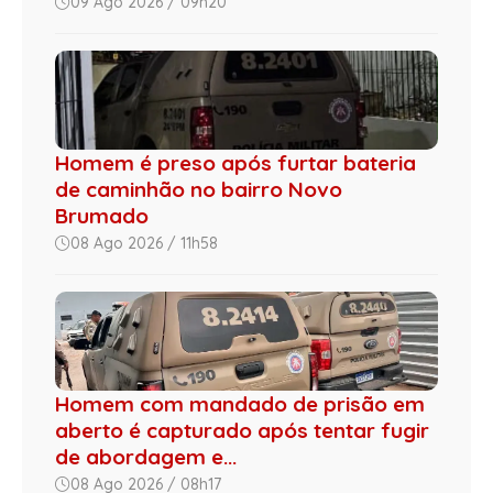
09 Ago 2026 / 09h20
Homem é preso após furtar bateria
de caminhão no bairro Novo
Brumado
08 Ago 2026 / 11h58
Homem com mandado de prisão em
aberto é capturado após tentar fugir
de abordagem e...
08 Ago 2026 / 08h17