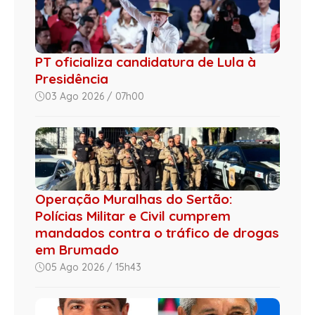
PT oficializa candidatura de Lula à
Presidência
03 Ago 2026 / 07h00
Operação Muralhas do Sertão:
Polícias Militar e Civil cumprem
mandados contra o tráfico de drogas
em Brumado
05 Ago 2026 / 15h43