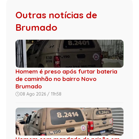
Outras notícias de
Brumado
Homem é preso após furtar bateria
de caminhão no bairro Novo
Brumado
08 Ago 2026 / 11h58