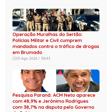
Operação Muralhas do Sertão:
Polícias Militar e Civil cumprem
mandados contra o tráfico de drogas
em Brumado
05 Ago 2026 / 15h43
Pesquisa Paraná: ACM Neto aparece
com 48,9% e Jerônimo Rodrigues
com 38,7% na disputa pelo Governo