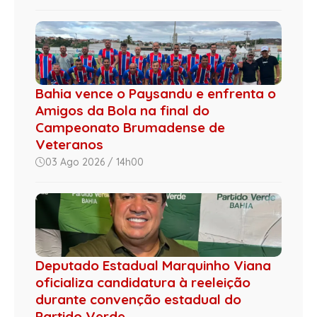
Bahia vence o Paysandu e enfrenta o
Amigos da Bola na final do
Campeonato Brumadense de
Veteranos
03 Ago 2026 / 14h00
Deputado Estadual Marquinho Viana
oficializa candidatura à reeleição
durante convenção estadual do
Partido Verde