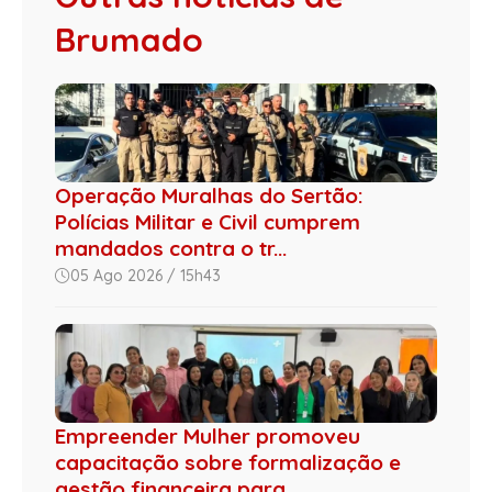
Brumado
Operação Muralhas do Sertão:
Polícias Militar e Civil cumprem
mandados contra o tr...
05 Ago 2026 / 15h43
Empreender Mulher promoveu
capacitação sobre formalização e
gestão financeira para...