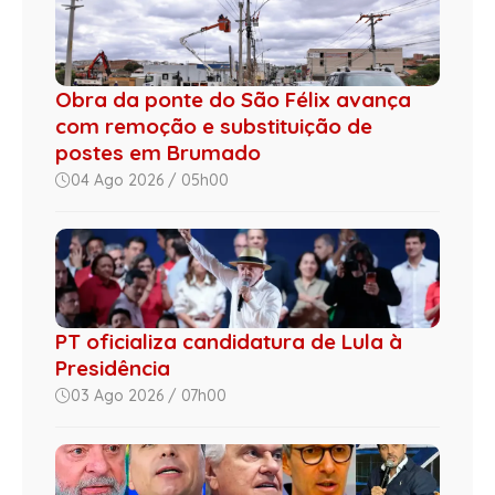
Obra da ponte do São Félix avança
com remoção e substituição de
postes em Brumado
04 Ago 2026 / 05h00
PT oficializa candidatura de Lula à
Presidência
03 Ago 2026 / 07h00