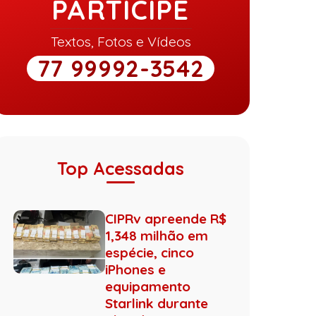
PARTICIPE
Textos, Fotos e Vídeos
77 99992-3542
Top Acessadas
CIPRv apreende R$
1,348 milhão em
espécie, cinco
iPhones e
equipamento
Starlink durante