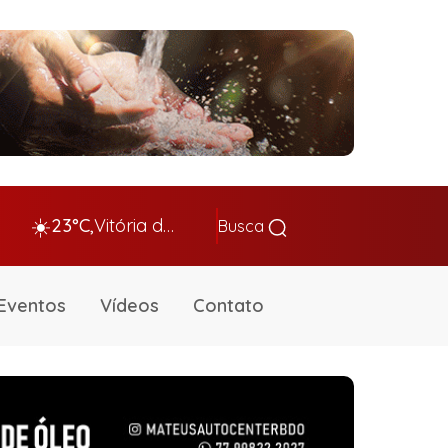
☀️
23°C,
Vitória da Conq…
Busca
Eventos
Vídeos
Contato