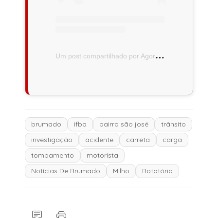
U
m post compartilhado por Agora Sudoeste (@agorasudoeste)
brumado
ifba
bairro são josé
trânsito
investigação
acidente
carreta
carga
tombamento
motorista
Notícias De Brumado
Milho
Rotatória