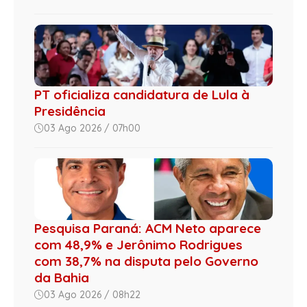
PT oficializa candidatura de Lula à
Presidência
03 Ago 2026 / 07h00
Pesquisa Paraná: ACM Neto aparece
com 48,9% e Jerônimo Rodrigues
com 38,7% na disputa pelo Governo
da Bahia
03 Ago 2026 / 08h22