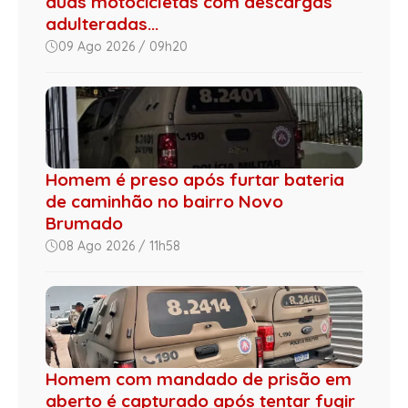
duas motocicletas com descargas
adulteradas...
09 Ago 2026 / 09h20
Homem é preso após furtar bateria
de caminhão no bairro Novo
Brumado
08 Ago 2026 / 11h58
Homem com mandado de prisão em
aberto é capturado após tentar fugir