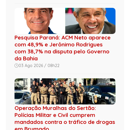
Pesquisa Paraná: ACM Neto aparece
com 48,9% e Jerônimo Rodrigues
com 38,7% na disputa pelo Governo
da Bahia
03 Ago 2026 / 08h22
Operação Muralhas do Sertão:
Polícias Militar e Civil cumprem
mandados contra o tráfico de drogas
em Brumado