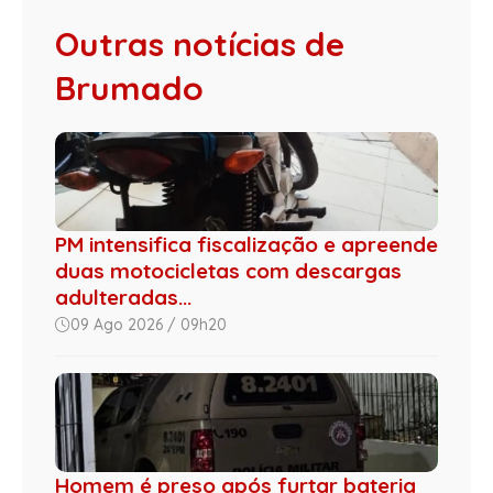
Outras notícias de
Brumado
PM intensifica fiscalização e apreende
duas motocicletas com descargas
adulteradas...
09 Ago 2026 / 09h20
Homem é preso após furtar bateria