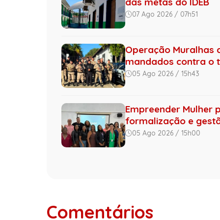
das metas do IDEB
07 Ago 2026 / 07h51
Operação Muralhas do
mandados contra o tr.
05 Ago 2026 / 15h43
Empreender Mulher 
formalização e gestão
05 Ago 2026 / 15h00
Comentários