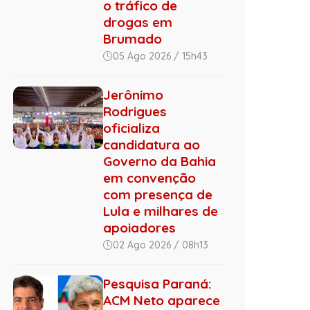
o tráfico de
drogas em
Brumado
05 Ago 2026 / 15h43
Jerônimo
Rodrigues
oficializa
candidatura ao
Governo da Bahia
em convenção
com presença de
Lula e milhares de
apoiadores
02 Ago 2026 / 08h13
Pesquisa Paraná:
ACM Neto aparece