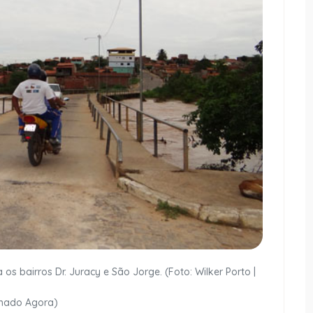
os bairros Dr. Juracy e São Jorge. (Foto: Wilker Porto |
mado Agora)