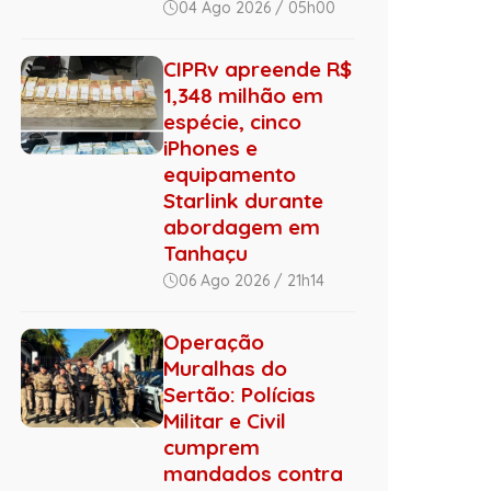
04 Ago 2026 / 05h00
CIPRv apreende R$
1,348 milhão em
espécie, cinco
iPhones e
equipamento
Starlink durante
abordagem em
Tanhaçu
06 Ago 2026 / 21h14
Operação
Muralhas do
Sertão: Polícias
Militar e Civil
cumprem
mandados contra