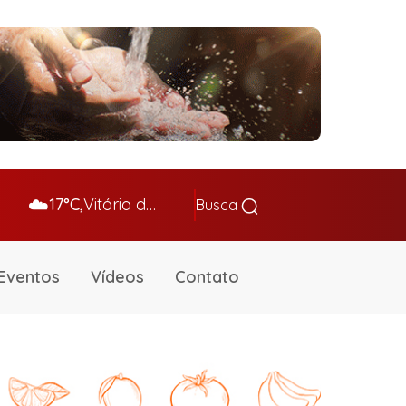
☁️
17°C,
Vitória da Conq…
Busca
Eventos
Vídeos
Contato