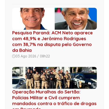
Pesquisa Paraná: ACM Neto aparece
com 48,9% e Jerônimo Rodrigues
com 38,7% na disputa pelo Governo
da Bahia
03 Ago 2026 / 08h22
Operação Muralhas do Sertão:
Polícias Militar e Civil cumprem
mandados contra o tráfico de drogas