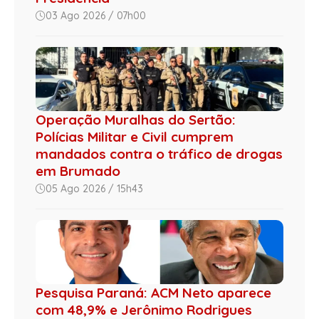
03 Ago 2026 / 07h00
Operação Muralhas do Sertão:
Polícias Militar e Civil cumprem
mandados contra o tráfico de drogas
em Brumado
05 Ago 2026 / 15h43
Pesquisa Paraná: ACM Neto aparece
com 48,9% e Jerônimo Rodrigues