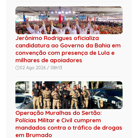
Jerônimo Rodrigues oficializa
candidatura ao Governo da Bahia em
convenção com presença de Lula e
milhares de apoiadores
02 Ago 2026 / 08h13
Operação Muralhas do Sertão:
Polícias Militar e Civil cumprem
mandados contra o tráfico de drogas
em Brumado