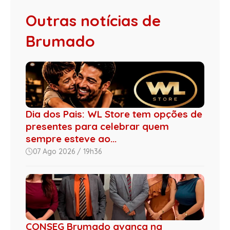
Outras notícias de
Brumado
Dia dos Pais: WL Store tem opções de
presentes para celebrar quem
sempre esteve ao...
07 Ago 2026 / 19h36
CONSEG Brumado avança na