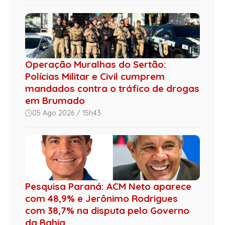
Operação Muralhas do Sertão:
Polícias Militar e Civil cumprem
mandados contra o tráfico de drogas
em Brumado
05 Ago 2026 / 15h43
Pesquisa Paraná: ACM Neto aparece
com 48,9% e Jerônimo Rodrigues
com 38,7% na disputa pelo Governo
da Bahia