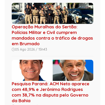
Operação Muralhas do Sertão:
Polícias Militar e Civil cumprem
mandados contra o tráfico de drogas
em Brumado
05 Ago 2026 / 15h43
Pesquisa Paraná: ACM Neto aparece
com 48,9% e Jerônimo Rodrigues
com 38,7% na disputa pelo Governo
da Bahia