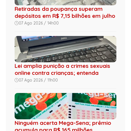
Retiradas da poupança superam
depósitos em R$ 7,15 bilhões em julho
07 Ago 2026 / 14h00
Lei amplia punição a crimes sexuais
online contra crianças; entenda
07 Ago 2026 / 11h00
Ninguém acerta Mega-Sena; prêmio
acumula para R$ 165 milhões