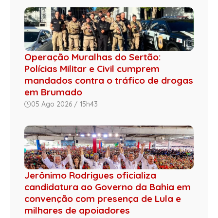
Operação Muralhas do Sertão:
Polícias Militar e Civil cumprem
mandados contra o tráfico de drogas
em Brumado
05 Ago 2026 / 15h43
Jerônimo Rodrigues oficializa
candidatura ao Governo da Bahia em
convenção com presença de Lula e
milhares de apoiadores