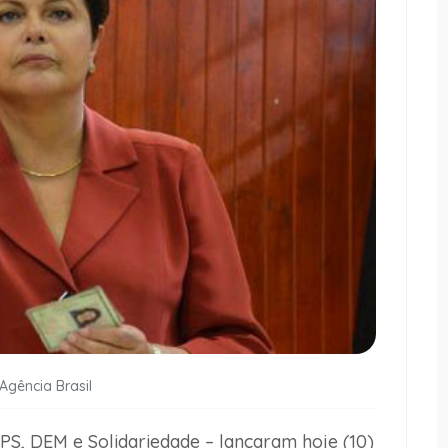
 Agência Brasil
PS, DEM e Solidariedade – lançaram hoje (10)