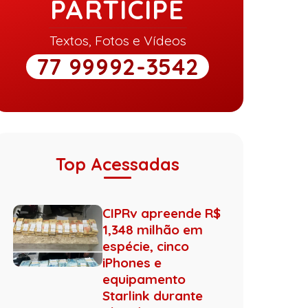
PARTICIPE
Textos, Fotos e Vídeos
77 99992-3542
Top Acessadas
CIPRv apreende R$
1,348 milhão em
espécie, cinco
iPhones e
equipamento
Starlink durante