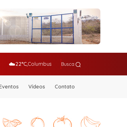
☁️
22°C,
Columbus
Busca
Eventos
Vídeos
Contato