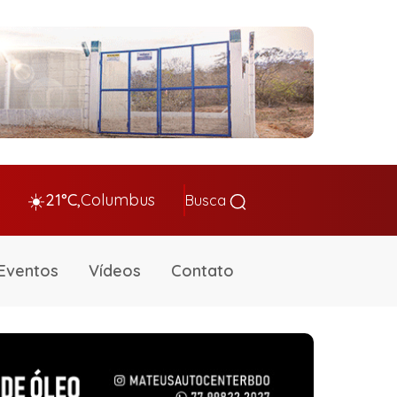
☀️
21°C,
Columbus
Busca
Eventos
Vídeos
Contato