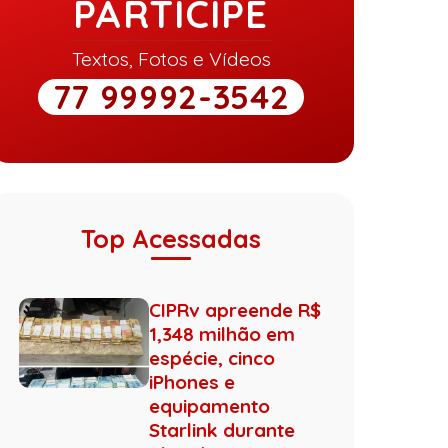
PARTICIPE
Textos, Fotos e Vídeos
77 99992-3542
Top Acessadas
CIPRv apreende R$
1,348 milhão em
espécie, cinco
iPhones e
equipamento
Starlink durante