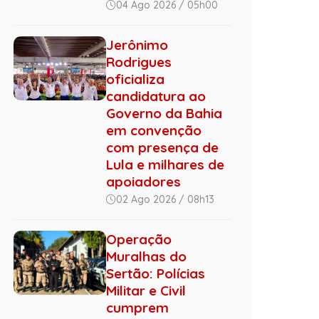
04 Ago 2026 / 05h00
Jerônimo
Rodrigues
oficializa
candidatura ao
Governo da Bahia
em convenção
com presença de
Lula e milhares de
apoiadores
02 Ago 2026 / 08h13
Operação
Muralhas do
Sertão: Polícias
Militar e Civil
cumprem