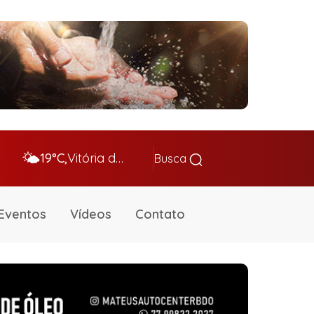
🌤️
19°C,
Vitória da Conq…
Busca
Eventos
Vídeos
Contato