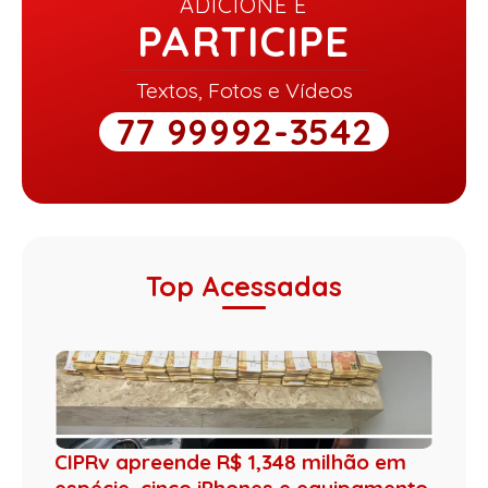
ADICIONE E
PARTICIPE
Textos, Fotos e Vídeos
77 99992-3542
Top Acessadas
CIPRv apreende R$ 1,348 milhão em