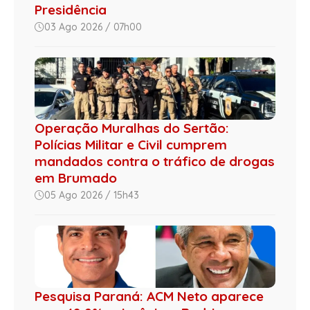
Presidência
03 Ago 2026 / 07h00
Operação Muralhas do Sertão:
Polícias Militar e Civil cumprem
mandados contra o tráfico de drogas
em Brumado
05 Ago 2026 / 15h43
Pesquisa Paraná: ACM Neto aparece