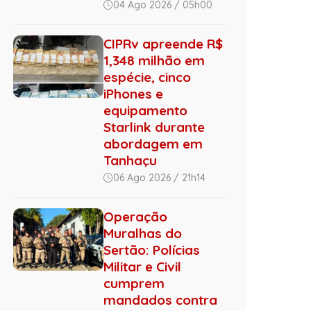
04 Ago 2026 / 05h00
CIPRv apreende R$
1,348 milhão em
espécie, cinco
iPhones e
equipamento
Starlink durante
abordagem em
Tanhaçu
06 Ago 2026 / 21h14
Operação
Muralhas do
Sertão: Polícias
Militar e Civil
cumprem
mandados contra