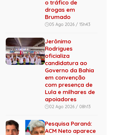
o tráfico de
drogas em
Brumado
05 Ago 2026 / 15h43
Jerônimo
Rodrigues
oficializa
candidatura ao
Governo da Bahia
em convenção
com presença de
Lula e milhares de
apoiadores
02 Ago 2026 / 08h13
Pesquisa Paraná:
ACM Neto aparece