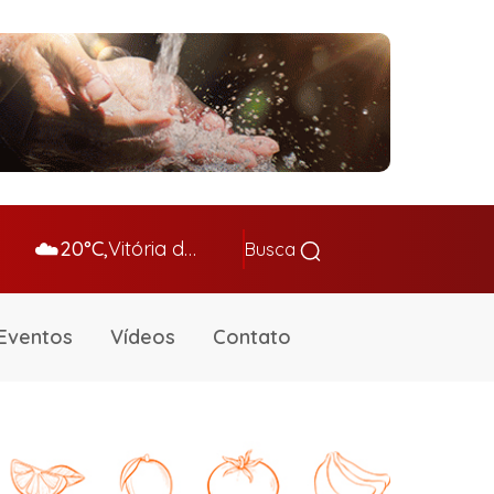
☁️
20°C,
Vitória da Conq…
Busca
Eventos
Vídeos
Contato