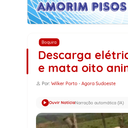
Boquira
Descarga elétri
e mata oito ani
Por:
Wilker Porto
-
Agora Sudoeste
Ouvir Notícia
Narração automática (IA)