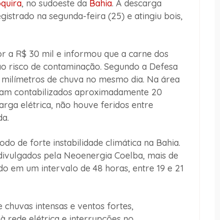
quira
, no sudoeste da
Bahia
. A descarga
istrado na segunda-feira (25) e atingiu bois,
or a R$ 30 mil e informou que a carne dos
 ao risco de contaminação. Segundo a Defesa
86 milímetros de chuva no mesmo dia. Na área
ram contabilizados aproximadamente 20
rga elétrica, não houve feridos entre
a.
o de forte instabilidade climática na Bahia.
ivulgados pela Neoenergia Coelba, mais de
do em um intervalo de 48 horas, entre 19 e 21
chuvas intensas e ventos fortes,
 rede elétrica e interrupções no