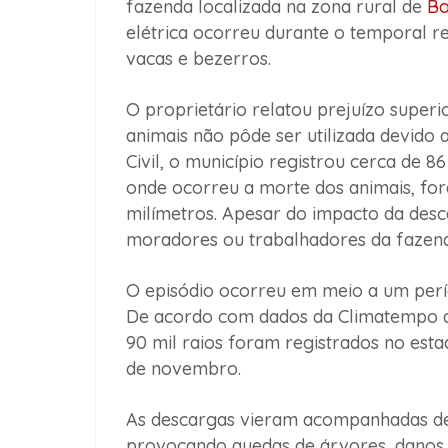
fazenda localizada na zona rural de
Bo
elétrica ocorreu durante o temporal reg
vacas e bezerros.
O proprietário relatou prejuízo superi
animais não pôde ser utilizada devido
Civil, o município registrou cerca de 
onde ocorreu a morte dos animais, fo
milímetros. Apesar do impacto da desca
moradores ou trabalhadores da fazend
O episódio ocorreu em meio a um períod
De acordo com dados da Climatempo d
90 mil raios foram registrados no esta
de novembro.
As descargas vieram acompanhadas de 
provocando quedas de árvores, danos à