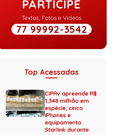
PARTICIPE
Textos, Fotos e Vídeos
77 99992-3542
Top Acessadas
CIPRv apreende R$
1,348 milhão em
espécie, cinco
iPhones e
equipamento
Starlink durante