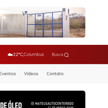
☁️
22°C,
Columbus
Busca
Eventos
Vídeos
Contato