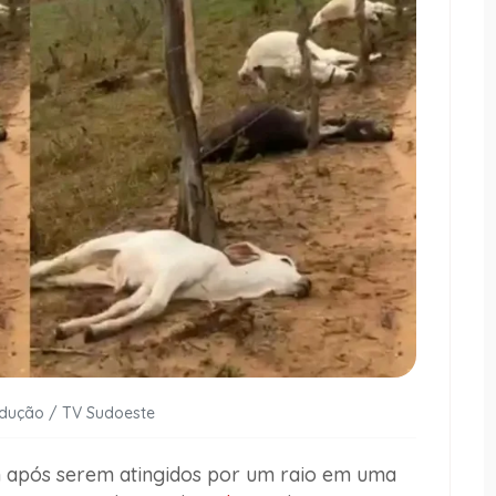
odução / TV Sudoeste
 após serem atingidos por um raio em uma