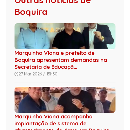
Boquira
Marquinho Viana e prefeito de
Boquira apresentam demandas na
Secretaria de Educaçã...
27 Mar 2026 / 15h30
Marquinho Viana acompanha
implantação de sistema de