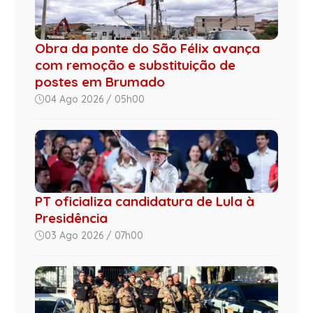
Obra da ponte do São Félix avança
com remoção e substituição de
postes em Brumado
04 Ago 2026 / 05h00
PT oficializa candidatura de Lula à
Presidência
03 Ago 2026 / 07h00