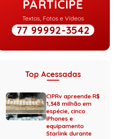
PARTICIPE
Textos, Fotos e Vídeos
77 99992-3542
Top Acessadas
CIPRv apreende R$
1,348 milhão em
espécie, cinco
iPhones e
equipamento
Starlink durante