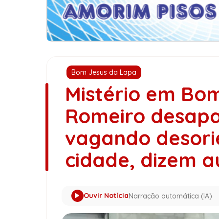
Bom Jesus da Lapa
Mistério em Bo
Romeiro desapa
vagando desori
cidade, dizem a
Ouvir Notícia
Narração automática (IA)