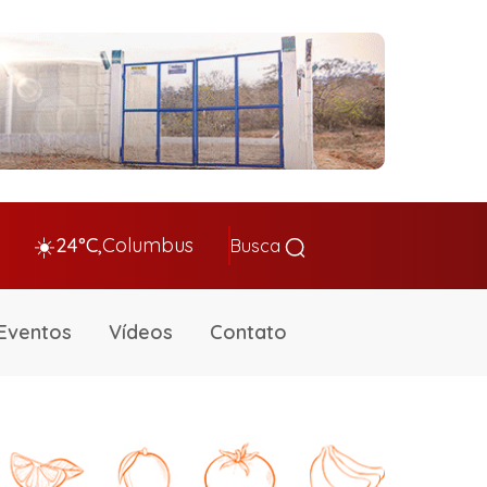
☀️
24°C,
Columbus
Busca
Eventos
Vídeos
Contato