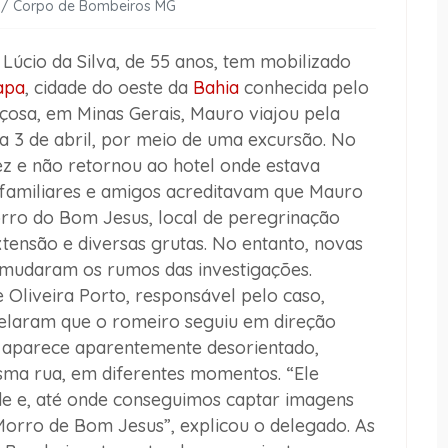
o / Corpo de Bombeiros MG
úcio da Silva, de 55 anos, tem mobilizado
apa
, cidade do oeste da
Bahia
conhecida pelo
Viçosa, em Minas Gerais, Mauro viajou pela
a 3 de abril, por meio de uma excursão. No
 vez e não retornou ao hotel onde estava
 familiares e amigos acreditavam que Mauro
rro do Bom Jesus, local de peregrinação
tensão e diversas grutas. No entanto, novas
mudaram os rumos das investigações.
Oliveira Porto, responsável pelo caso,
elaram que o romeiro seguiu em direção
 aparece aparentemente desorientado,
sma rua, em diferentes momentos. “Ele
de e, até onde conseguimos captar imagens
Morro de Bom Jesus”, explicou o delegado. As