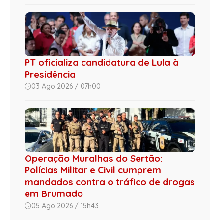
PT oficializa candidatura de Lula à
Presidência
03 Ago 2026 / 07h00
Operação Muralhas do Sertão:
Polícias Militar e Civil cumprem
mandados contra o tráfico de drogas
em Brumado
05 Ago 2026 / 15h43