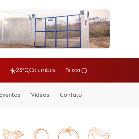
☀️
23°C,
Columbus
Busca
Eventos
Vídeos
Contato