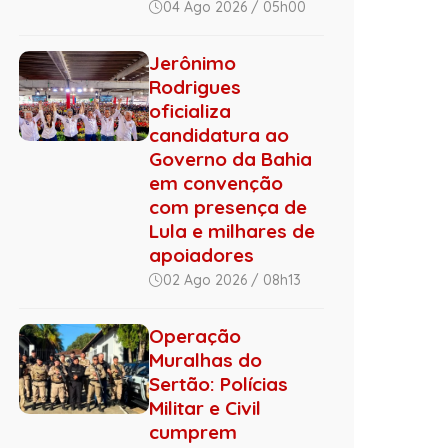
04 Ago 2026 / 05h00
Jerônimo
Rodrigues
oficializa
candidatura ao
Governo da Bahia
em convenção
com presença de
Lula e milhares de
apoiadores
02 Ago 2026 / 08h13
Operação
Muralhas do
Sertão: Polícias
Militar e Civil
cumprem