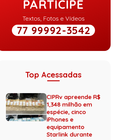
PARTICIPE
Textos, Fotos e Vídeos
77 99992-3542
Top Acessadas
CIPRv apreende R$
1,348 milhão em
espécie, cinco
iPhones e
equipamento
Starlink durante