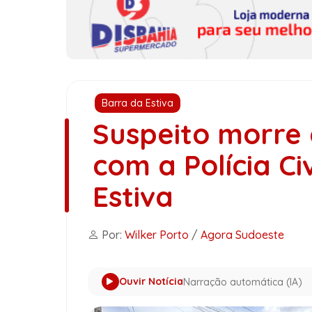
Barra da Estiva
Suspeito morre
com a Polícia Ci
Estiva
Por:
Wilker Porto
/
Agora Sudoeste
Ouvir Notícia
Narração automática (IA)