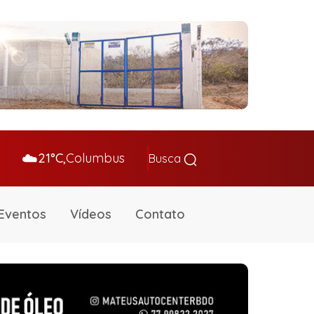
☁️
21°C,
Columbus
Busca
Eventos
Vídeos
Contato