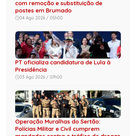
com remoção e substituição de
postes em Brumado
04 Ago 2026 / 05h00
PT oficializa candidatura de Lula à
Presidência
03 Ago 2026 / 07h00
Operação Muralhas do Sertão:
Polícias Militar e Civil cumprem