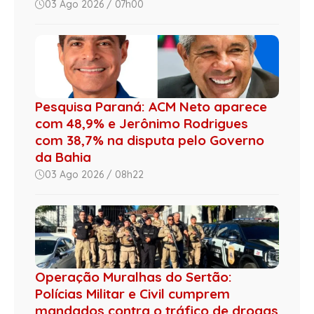
03 Ago 2026 / 07h00
Pesquisa Paraná: ACM Neto aparece
com 48,9% e Jerônimo Rodrigues
com 38,7% na disputa pelo Governo
da Bahia
03 Ago 2026 / 08h22
Operação Muralhas do Sertão:
Polícias Militar e Civil cumprem
mandados contra o tráfico de drogas