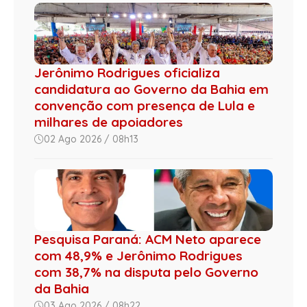
Jerônimo Rodrigues oficializa
candidatura ao Governo da Bahia em
convenção com presença de Lula e
milhares de apoiadores
02 Ago 2026 / 08h13
Pesquisa Paraná: ACM Neto aparece
com 48,9% e Jerônimo Rodrigues
com 38,7% na disputa pelo Governo
da Bahia
03 Ago 2026 / 08h22