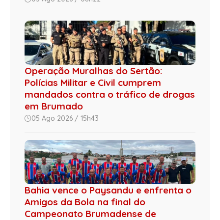
Operação Muralhas do Sertão:
Polícias Militar e Civil cumprem
mandados contra o tráfico de drogas
em Brumado
05 Ago 2026 / 15h43
Bahia vence o Paysandu e enfrenta o
Amigos da Bola na final do
Campeonato Brumadense de