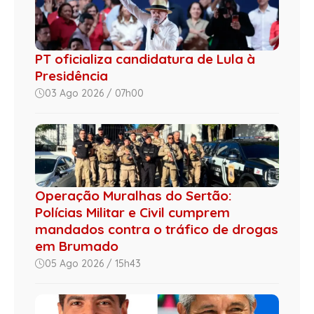
PT oficializa candidatura de Lula à
Presidência
03 Ago 2026 / 07h00
Operação Muralhas do Sertão:
Polícias Militar e Civil cumprem
mandados contra o tráfico de drogas
em Brumado
05 Ago 2026 / 15h43