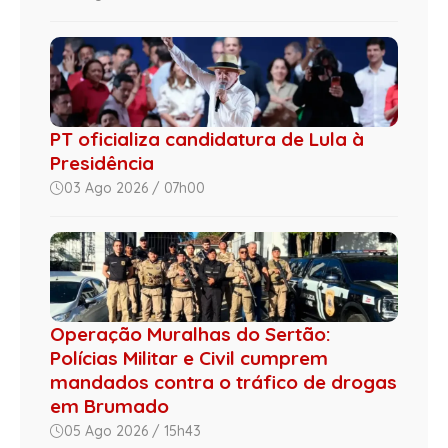
PT oficializa candidatura de Lula à
Presidência
03 Ago 2026 / 07h00
Operação Muralhas do Sertão:
Polícias Militar e Civil cumprem
mandados contra o tráfico de drogas
em Brumado
05 Ago 2026 / 15h43