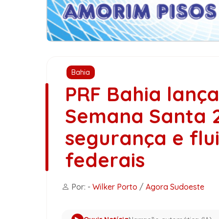
Bahia
PRF Bahia lanç
Semana Santa 2
segurança e flu
federais
Por: -
Wilker Porto
/
Agora Sudoeste