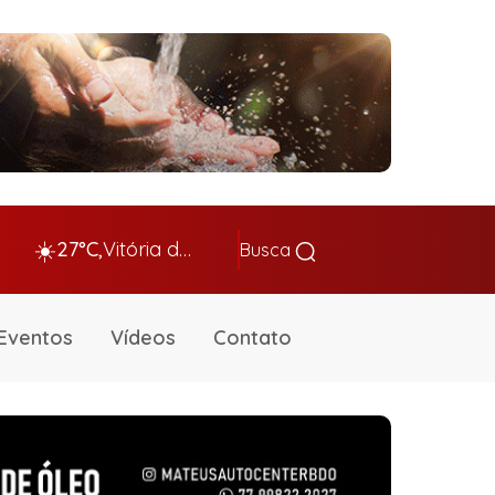
☀️
27°C,
Vitória da Conq…
Busca
Eventos
Vídeos
Contato