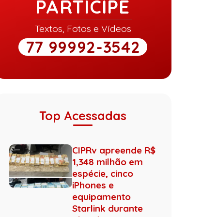
PARTICIPE
Textos, Fotos e Vídeos
77 99992-3542
Top Acessadas
CIPRv apreende R$
1,348 milhão em
espécie, cinco
iPhones e
equipamento
Starlink durante