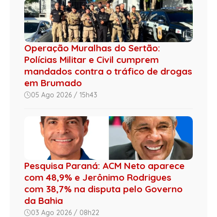
Operação Muralhas do Sertão:
Polícias Militar e Civil cumprem
mandados contra o tráfico de drogas
em Brumado
05 Ago 2026 / 15h43
Pesquisa Paraná: ACM Neto aparece
com 48,9% e Jerônimo Rodrigues
com 38,7% na disputa pelo Governo
da Bahia
03 Ago 2026 / 08h22